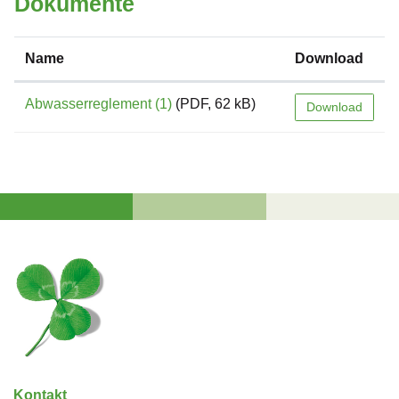
Dokumente
Name
Download
Abwasserreglement (1)
(PDF, 62 kB)
Download
Fussbereich
Kontakt