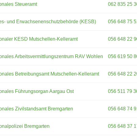
onales Steueramt
062 835 25 3
es- und Erwachsenenschutzbehörde (KESB)
056 648 75 5
onaler KESD Mutschellen-Kelleramt
056 648 22 9
onales Arbeitsvermittlungszentrum RAV Wohlen
056 619 50 8
onales Betreibungsamt Mutschellen-Kelleramt
056 648 22 2
onales Führungsorgan Aargau Ost
056 511 79 3
onales Zivilstandsamt Bremgarten
056 648 74 9
onalpolizei Bremgarten
056 648 37 1