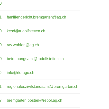
0
1
familiengericht.bremgarten@ag.ch
0
kesd@rudolfstetten.ch
0
rav.wohlen@ag.ch
0
betreibungsamt@rudolfstetten.ch
0
info@rfo-ago.ch
1
regionaleszivilstandsamt@bremgarten.ch
7
bremgarten.posten@repol.ag.ch