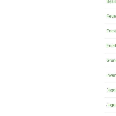
Bezi
w
ä
Feue
h
l
Forst
t
)
Fried
Grun
Inve
Jagd
Juge