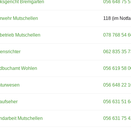
rksgericht Bremgarten
056 648 75 5
rwehr Mutschellen
118 (im Notfal
betrieb Mutschellen
078 768 54 6
ensrichter
062 835 35 7
dbuchamt Wohlen
056 619 58 0
nturwesen
056 648 22 1
aufseher
056 631 51 6
ndarbeit Mutschellen
056 631 75 4