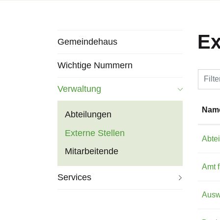
Subnavigation
Ex
Gemeindehaus
Wichtige Nummern
Filte
Verwaltung
Nam
Abteilungen
Externe Stellen
Abtei
(
Mitarbeitende
a
Amt f
u
Services
s
Ausw
g
e