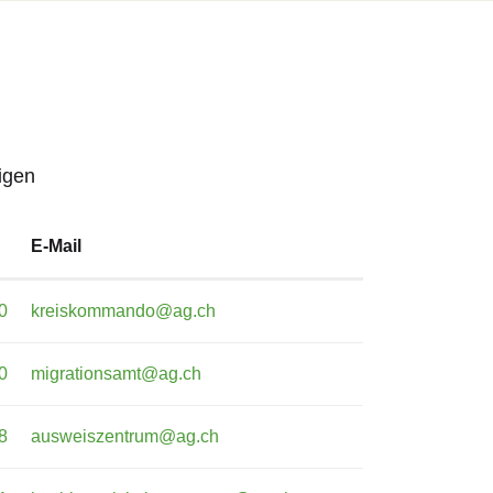
igen
E-Mail
0
kreiskommando@ag.ch
0
migrationsamt@ag.ch
8
ausweiszentrum@ag.ch