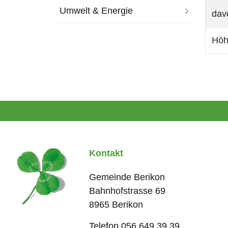
l
Umwelt & Energie
dav
t
)
Höh
Fussbereich
Kontakt
Gemeinde Berikon
Bahnhofstrasse
69
8965
Berikon
Telefon
056 649 39 39