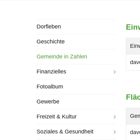
Subnavigation
Ein
Dorfleben
Geschichte
Ein
Gemeinde in Zahlen
dav
(
Finanzielles
a
u
Fotoalbum
s
Flä
Gewerbe
g
e
Gem
Freizeit & Kultur
w
ä
Soziales & Gesundheit
dav
h