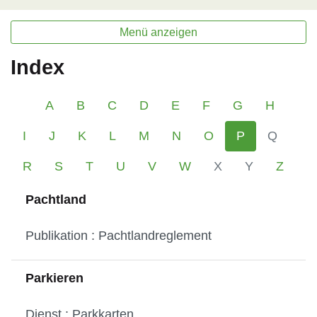
Menü anzeigen
Index
A
B
C
D
E
F
G
H
I
J
K
L
M
N
O
P
Q
R
S
T
U
V
W
X
Y
Z
Pachtland
Publikation : Pachtlandreglement
Parkieren
Dienst : Parkkarten