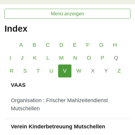
Menü anzeigen
Index
A
B
C
D
E
F
G
H
I
J
K
L
M
N
O
P
Q
R
S
T
U
V
W
X
Y
Z
VAAS
Organisation : Frischer Mahlzeitendienst
Mutschellen
Verein Kinderbetreuung Mutschellen